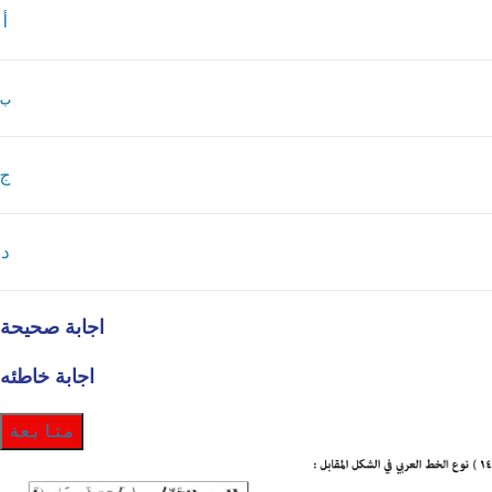
أ
ب
ج
د
اجابة صحيحة
اجابة خاطئه
متابعة