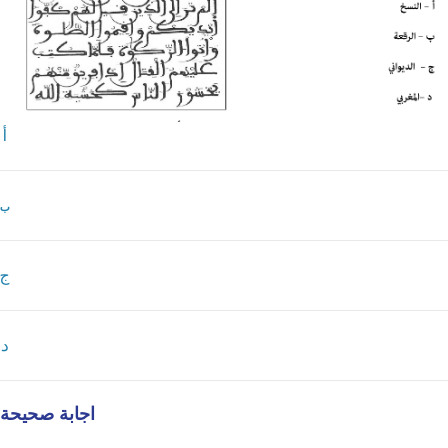
أ
ب
ج
د
اجابة صحيحة