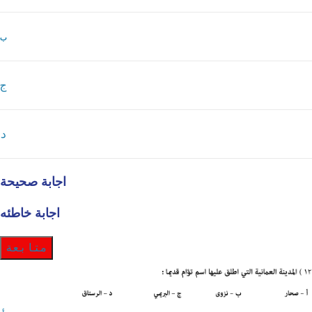
ب
ج
د
اجابة صحيحة
اجابة خاطئه
متابعة