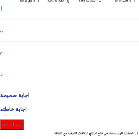
أ
ب
ج
د
اجابة صحيحة
اجابة خاطئه
متابعة