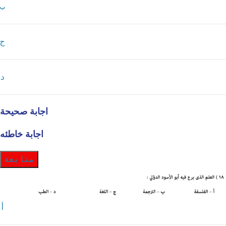
ب
ج
د
اجابة صحيحة
اجابة خاطئه
متابعة
أ