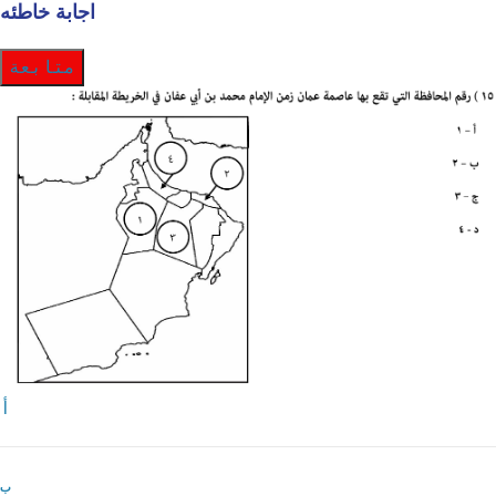
اجابة خاطئه
متابعة
أ
ب