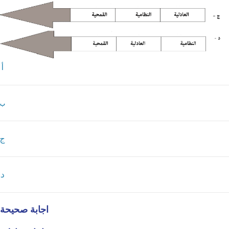
أ
ب
ج
د
اجابة صحيحة