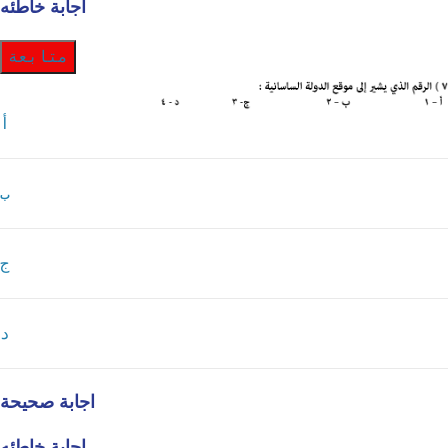
اجابة خاطئه
متابعة
أ
ب
ج
د
اجابة صحيحة
اجابة خاطئه