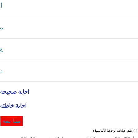
أ
ب
ج
د
اجابة صحيحة
اجابة خاطئه
متابعة