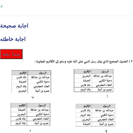
د
اجابة صحيحة
اجابة خاطئه
متابعة