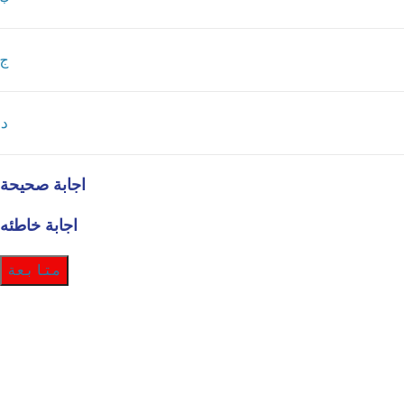
ج
د
اجابة صحيحة
اجابة خاطئه
متابعة