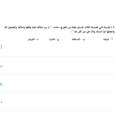
أ
ب
ج
د