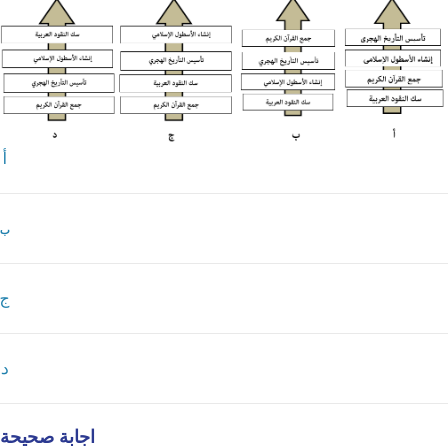
أ
ب
ج
د
اجابة صحيحة