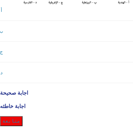
أ
ب
ج
د
اجابة صحيحة
اجابة خاطئه
متابعة