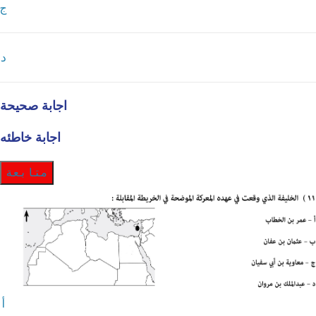
ج
د
اجابة صحيحة
اجابة خاطئه
متابعة
أ