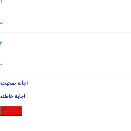
أ
ب
ج
د
اجابة صحيحة
اجابة خاطئه
متابعة