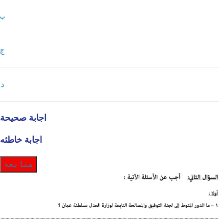
ب
ج
د
اجابة صحيحة
اجابة خاطئه
متابعة