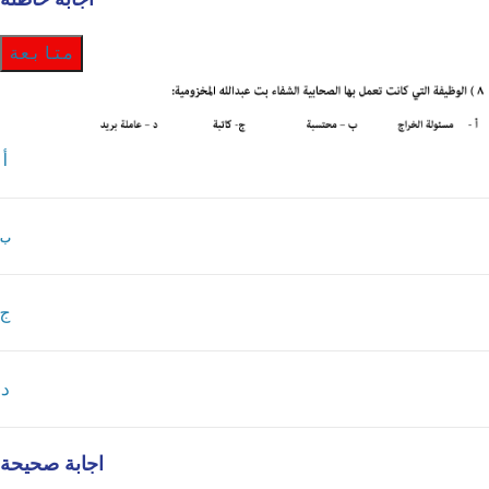
متابعة
أ
ب
ج
د
اجابة صحيحة