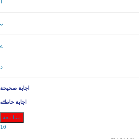
أ
ب
ج
د
اجابة صحيحة
اجابة خاطئه
متابعة
10