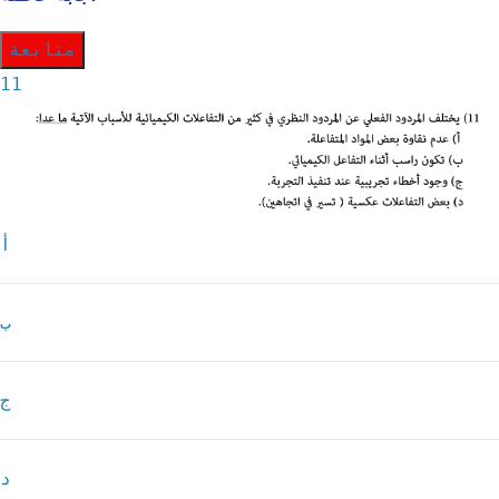
متابعة
11
أ
ب
ج
د