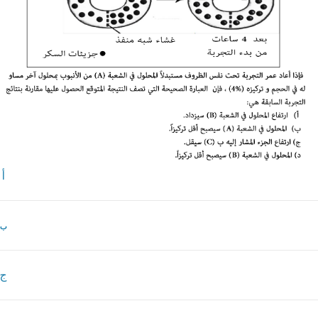
أ
ب
ج