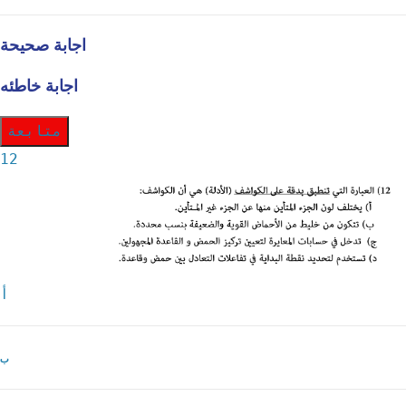
اجابة صحيحة
اجابة خاطئه
متابعة
12
أ
ب