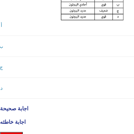
أ
ب
ج
د
اجابة صحيحة
اجابة خاطئه