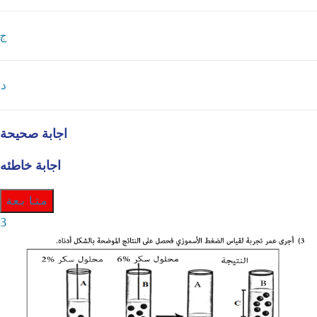
ج
د
اجابة صحيحة
اجابة خاطئه
متابعة
3