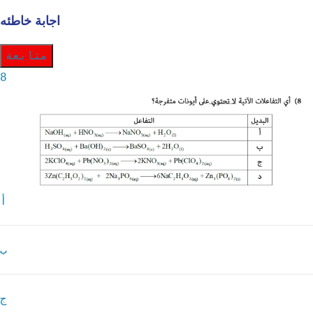
اجابة خاطئه
متابعة
8
أ
ب
ج