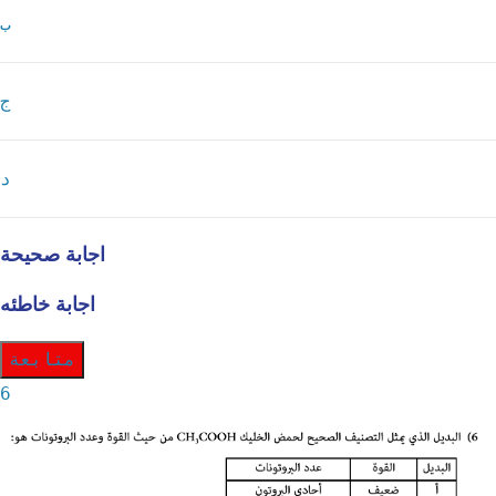
ب
ج
د
اجابة صحيحة
اجابة خاطئه
متابعة
6