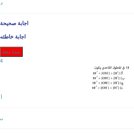
د
اجابة صحيحة
اجابة خاطئه
متابعة
4
أ
ب