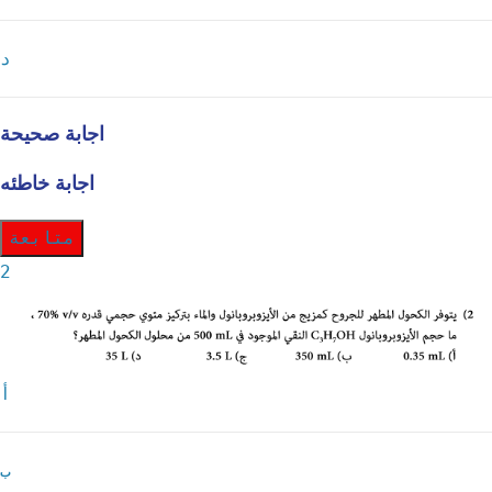
د
اجابة صحيحة
اجابة خاطئه
متابعة
2
أ
ب