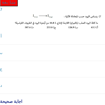
متابعة
7
أ
ب
ج
د
اجابة صحيحة