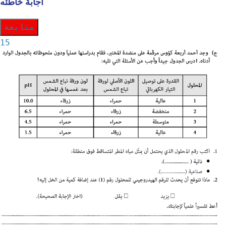
اجابة خاطئه
متابعة
15