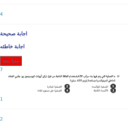
4
اجابة صحيحة
اجابة خاطئه
متابعة
7
1
2