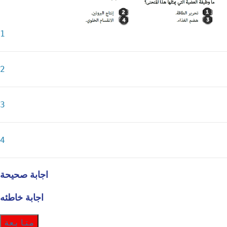
1
2
3
4
اجابة صحيحة
اجابة خاطئه
متابعة