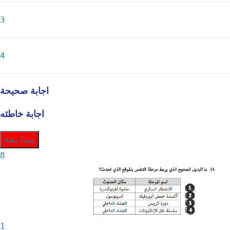
3
4
اجابة صحيحة
اجابة خاطئه
متابعة
8
1