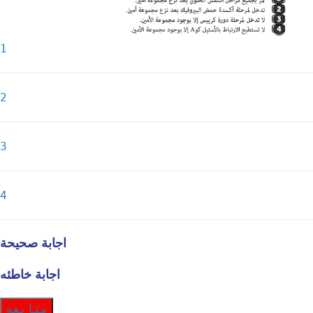
1
2
3
4
اجابة صحيحة
اجابة خاطئه
متابعة