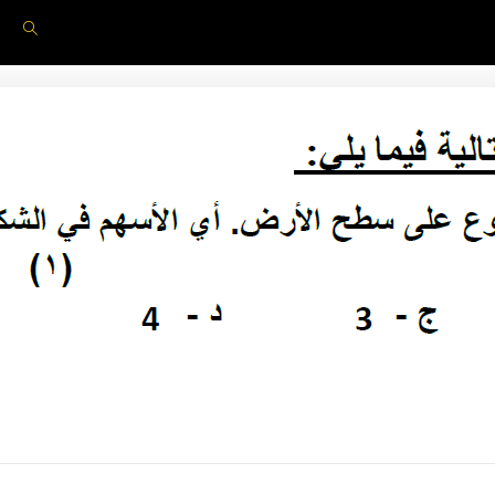
Toggle
website
search