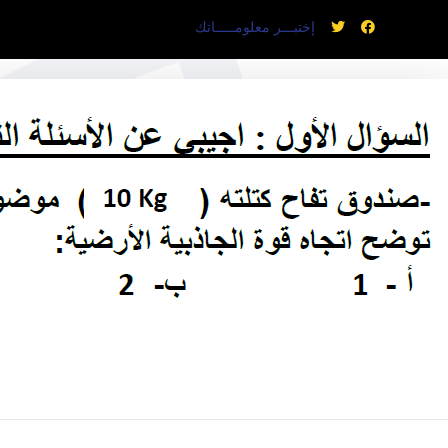
إختبـــر معلومـــــاتك