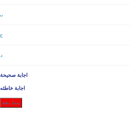
ب
ج
د
اجابة صحيحة
اجابة خاطئه
متابعة