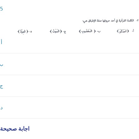
5
أ
ب
ج
د
اجابة صحيحة