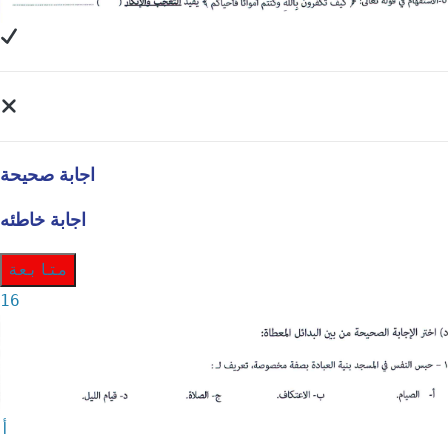
اجابة صحيحة
اجابة خاطئه
متابعة
16
أ