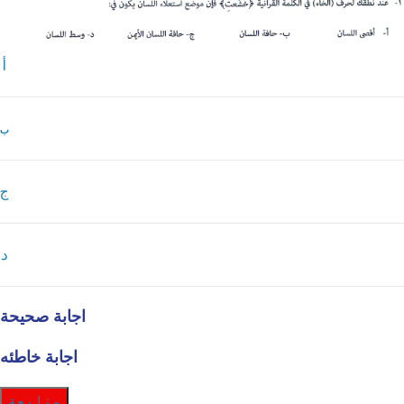
أ
ب
ج
د
اجابة صحيحة
اجابة خاطئه
متابعة