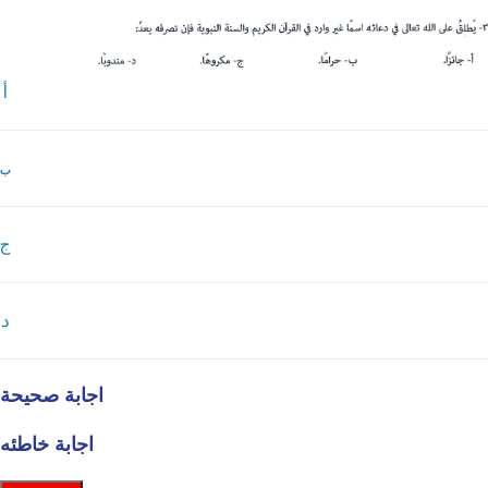
أ
ب
ج
د
اجابة صحيحة
اجابة خاطئه