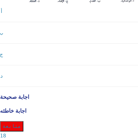
أ
ب
ج
د
اجابة صحيحة
اجابة خاطئه
متابعة
18