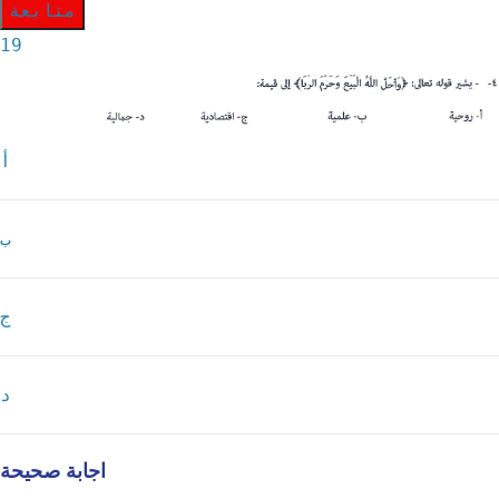
متابعة
19
أ
ب
ج
د
اجابة صحيحة